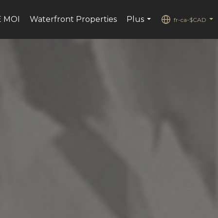
E MOI
Waterfront Properties
Plus
fr-ca-$CAD
...
...