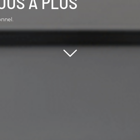
OUS À PLUS
onnel.
Scroll down